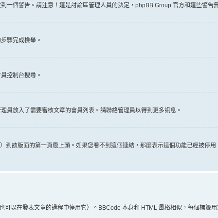
一個警告。請注意！這是討論區管理人員的決定，phpBB Group 官方和這些警
的步驟完成檢舉。
會員控制台搜尋。
管理員放入了需要審核文章的會員列表。請聯絡管理員以得到更多訊息。
推文）到該版面的第一頁最上頭。如果您看不到這個連結，那麼表示這個功能已經被停
（您也可以在發表文章的過程中停用它）。BBCode 本身和 HTML 風格相似，每個標籤用