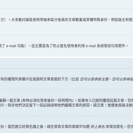
下方）。大多數討論區使用等級來區分會員的文章數量或某種特殊身份，例如版主和管
 e-mail 功能）。這主要是為了防止匿名使用者利用 e-mail 系統發送垃圾郵件。
擁有的權限列表顯示在版面和文章頁面的下方（比如
您可以發表新主題、您可以參與
編輯一篇文章 (有時必須在發表後的一段時間內) 。如果有人已經回覆過這篇文章，
顯示，除非他們決定留下一段記錄說明他們編輯文章的原因。請注意！普通會員無法刪
理台。當您建立好簽名檔之後，請在發表文章的頁面中勾選
附上簽名
來增加簽名。您