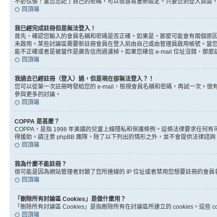
不必慌張！當您忘記了自己的密碼，可以很容易重新設定。只要您到登入頁面
回頂端
我已經完成註冊但是無法登入！
首先，確認您輸入的會員名稱和密碼是否正確。如果是，那麼可能會有兩個原因。
未啟用。某些討論區需要新註冊會員在登入前由自己或由管理員啟用帳號。當您完成註
能不正確或者是被當作是廣告信而過濾掉。如果您確信 e-mail 位址沒錯，那
回頂端
我過去已經註冊（登入）過，但是現在卻無法登入？！
您可以從第一次註冊時發給您的 e-mail，檢視會員名稱和密碼，再試一次
參與更多的討論。
回頂端
COPPA 是甚麼？
COPPA，是指 1998 年美國的兒童上線隱私和保護條例。這條法律要求任
得援助。請注意 phpBB 團隊，除了以下列出的情形之外，並不會提供法律諮
回頂端
我為什麼不能註冊？
很可能是因為網站管理者封鎖了您所連線的 IP 位址或者禁用您想要註冊的會
回頂端
「刪除所有討論區 Cookies」是做什麼用？
「刪除所有討論區 Cookies」是指刪除所有在討論區所建立的 cookies。這
回頂端