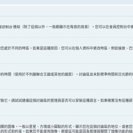
員控制台
連結（除了這個以外，一般都顯示在每頁的頁首）。您可以在會員控制台中
和您處於不同的時區。如果是這種原因，您可以在個人資料中更改時區，例如倫敦、巴
節約時間（使用於不列顛聯合王國或其他的國家）。討論區並未對標準時間和日光節約
安裝它。請試試建議這個討論區的管理員是否可以安裝這種語言。如果確實沒有這種語
相關的圖像，一般以星星、方塊或小圓點的形式，顯示您在這個討論區的地位，或者您
像的形式和約束。如果您不能使用頭像，那麼這可能是因為管理員關閉了頭像功能的結