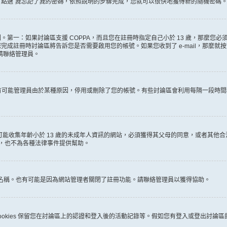
，點選
我忘記了我的密碼
，依照說明的步驟完成，您就可以很快地獲得新的隨機密碼
第一：如果討論區支援 COPPA，而且您在註冊時指定自己小於 13 歲，那麼您
冊時討論區將告訴您是否需要啟用您的帳號。如果您收到了 e-mail，那麼就按照其中的
麼請聯絡管理員。
。很有可能管理員由於某種原因，停用或刪除了您的帳號。有些討論區會利用每隔一段
何有可能收集年齡小於 13 歲的未成年人資訊的網站，必須獲得其父母的同意，或者
詢，也不為各種法律事件提供幫助。
員名稱。也有可能是因為網站管理者關閉了註冊功能。請聯絡管理員以獲得協助。
些 cookies 保留您在討論區上的認證和登入後的活動記錄等。假如您有登入或登出討論區的