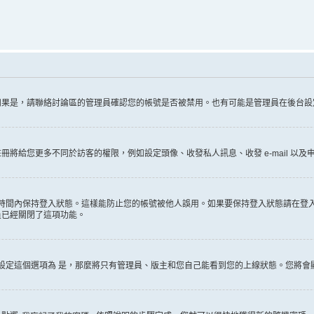
如果是，請聯絡討論區的管理員確認您的帳號是否被禁用。也有可能是管理員在後台設
將給您更多不同於訪客的權限，例如設定頭像、收發私人訊息、收發 e-mail 以
時間內保持登入狀態。這樣能防止您的帳號被他人誤用。如果要保持登入狀態請在登
員已經關閉了這項功能。
設定這個選項為
是
，那麼將只有管理員、版主和您自己能看到您的上線狀態。您將會