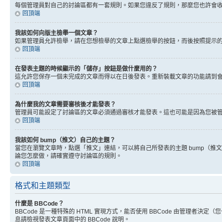
每個管理員對自己的討論區都有一套規則。如果您違反了規則，那麼您也許會收到
回頂端
我該如何向版主檢舉一個文章？
如果管理員允許檢舉，請在您想檢舉的文章上點選檢舉的按鈕，而後按照提示
回頂端
在發表主題的時候顯示的「儲存」按鈕是做什麼用的？
這允許您保存一個未完成的文章而得以在日後發表。重新裝載文章的功能請到
回頂端
為什麼我的文章需要審核後才能發表？
管理員可能設定了討論區的文章必須通過審核才能發表。這也可能是因為您被
回頂端
我該如何 bump（推文）自己的主題？
當您在瀏覽文章時，點選「推文」連結，可以將自己所發表的主題 bump（
論您怎麼做，請確實遵守討論區的規則。
回頂端
格式和主題類型
什麼是 BBCode？
BBCode 是一種特殊的 HTML 實現方式，能否使用 BBCode 由管理者決定
息請檢視發表文章頁面中的 BBCode 說明。