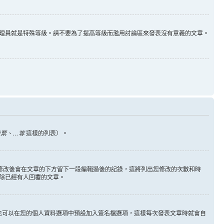
理員就是特殊等級。請不要為了提高等級而濫用討論區來發表沒有意義的文章。
投票、…等
這樣的列表）。
您修改後會在文章的下方留下一段編輯過後的記錄，這將列出您修改的次數和時
除已經有人回覆的文章。
也可以在您的個人資料選項中預設加入簽名檔選項，這樣每次發表文章時就會自