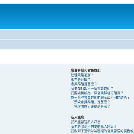
會員等級和會員群組
管理員是甚麼？
版主是甚麼？
會員群組是甚麼？
我要如何加入一個會員群組？
我要如何成為一個會員群組的組長？
為何某些會員群組能顯示出不同的顏色？
「預設會員群組」是甚麼？
「管理團隊」連結是甚麼？
私人訊息
我不能發送私人訊息！
我老是收到不想要的私人訊息！
我收到了這個討論區裡的會員發送的廣告或騷擾 