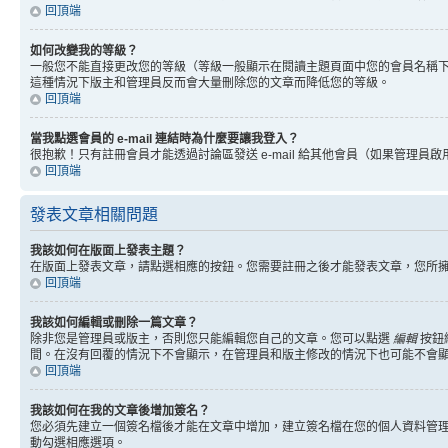
回頂端
如何改變我的等級？
一般您不能直接更改您的等級（等級一般顯示在閱讀主題頁面中您的會員名稱
這種情況下版主和管理員反而會大量刪除您的文章而降低您的等級。
回頂端
當我點選會員的 e-mail 連結時為什麼要讓我登入？
很抱歉！只有註冊會員才能透過討論區發送 e-mail 給其他會員（如果管理員啟用了
回頂端
發表文章相關問題
我該如何在版面上發表主題？
在版面上發表文章，請點選相應的按鈕。您需要註冊之後才能發表文章，您所
回頂端
我該如何編輯或刪除一篇文章？
除非您是管理員或版主，否則您只能編輯您自己的文章。您可以點選
編輯
按鈕
間。在沒有回覆的情況下不會顯示，在管理員和版主修改的情況下也可能不會
回頂端
我該如何在我的文章後增加簽名？
您必須先建立一個簽名檔後才能在文章中增加，建立簽名檔在您的個人資料管
動勾選相應選項。