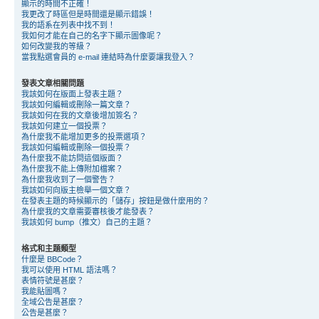
顯示的時間不正確！
我更改了時區但是時間還是顯示錯誤！
我的語系在列表中找不到！
我如何才能在自己的名字下顯示圖像呢？
如何改變我的等級？
當我點選會員的 e-mail 連結時為什麼要讓我登入？
發表文章相關問題
我該如何在版面上發表主題？
我該如何編輯或刪除一篇文章？
我該如何在我的文章後增加簽名？
我該如何建立一個投票？
為什麼我不能增加更多的投票選項？
我該如何編輯或刪除一個投票？
為什麼我不能訪問這個版面？
為什麼我不能上傳附加檔案？
為什麼我收到了一個警告？
我該如何向版主檢舉一個文章？
在發表主題的時候顯示的「儲存」按鈕是做什麼用的？
為什麼我的文章需要審核後才能發表？
我該如何 bump（推文）自己的主題？
格式和主題類型
什麼是 BBCode？
我可以使用 HTML 語法嗎？
表情符號是甚麼？
我能貼圖嗎？
全域公告是甚麼？
公告是甚麼？