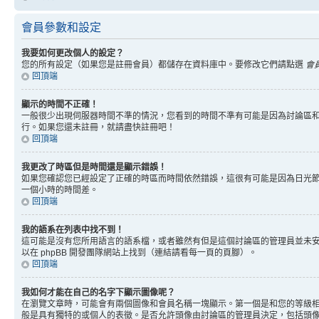
會員參數和設定
我要如何更改個人的設定？
您的所有設定（如果您是註冊會員）都儲存在資料庫中。要修改它們請點選
會
回頂端
顯示的時間不正確！
一般很少出現伺服器時間不準的情況，您看到的時間不準有可能是因為討論區
行。如果您還未註冊，就請盡快註冊吧！
回頂端
我更改了時區但是時間還是顯示錯誤！
如果您確認您已經設定了正確的時區而時間依然錯誤，這很有可能是因為日光
一個小時的時間差。
回頂端
我的語系在列表中找不到！
這可能是沒有您所用語言的語系檔，或者雖然有但是這個討論區的管理員並未
以在 phpBB 開發團隊網站上找到（連結請看每一頁的頁腳）。
回頂端
我如何才能在自己的名字下顯示圖像呢？
在瀏覽文章時，可能會有兩個圖像和會員名稱一塊顯示。第一個是和您的等級
般是具有獨特的或個人的表徵。是否允許頭像由討論區的管理員決定，包括頭